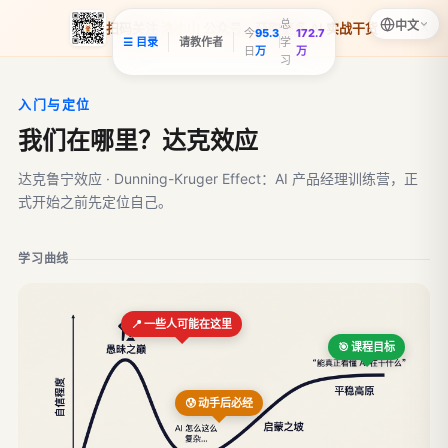
总
中文
×
扫码关注
洛小山
公众号，获取更多 AI 实战干货
今
95.3
172.7
☰ 目录
请教作者
学
日
万
万
习
入门与定位
我们在哪里？达克效应
达克鲁宁效应 · Dunning-Kruger Effect：AI 产品经理训练营，正
式开始之前先定位自己。
学习曲线
📍 一些人可能在这里
🎯 课程目标
😰 动手后必经