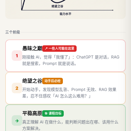
三个阶段
愚昧之巅
📍 一些人可能在这里
1
刚接触 AI，觉得「我懂了」：ChatGPT 是对话，RAG
就是搜索，Prompt 就是说话。
绝望之谷
动手后必经
2
开始动手，发现模型乱答、Prompt 无效、RAG 效果
差，忍不住感叹「AI 怎么这么难用？」
平稳高原
🎯 课程目标
→
真正理解 AI 在做什么，能判断问题出在哪、该用什么
方案解决。