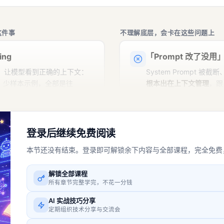
这件事
不理解底层，会卡在这些问题上
ing
「Prompt 改了没用
，让模型看到正确的上下文：
System Prompt 
、少样本示例，全部是往
根本出在上下文管理
，跟
内容。
系。
登录后继续免费阅读
拼进 message
本节还没有结束。登录即可解锁余下内容与全部课程，完全免费
不了解原理就不知道该查
解锁全部课程
所有章节完整学完，不花一分钱
AI 实战技巧分享
定期组织技术分享与交流会
list