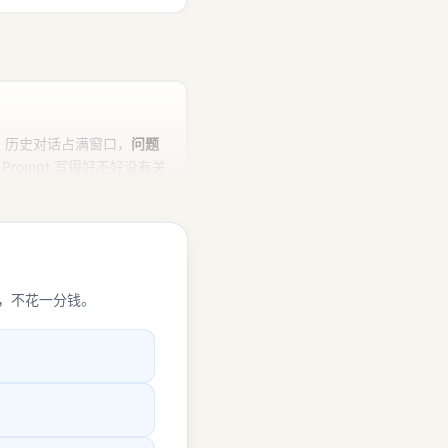
」
被截断、历史对话占满窗口，
问题
 Prompt 写得好不好没有关
，不花一分钱。
哪里
两件