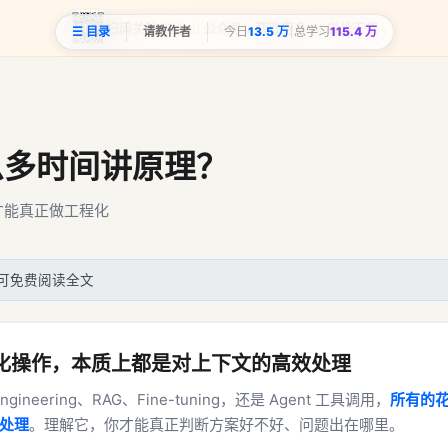
扫码关注
洛小山
公众号，获取更多 AI 实战干货
☰ 目录
请教作者
今日
13.5 万
总学习
115.4 万
么多时间讲原理？
础才能真正做工程化
可免费阅读全文
程化操作，本质上都是对上下文的高效处理
ngineering、RAG、Fine-tuning，还是 Agent 工具调用，
所有的
t 处理
。理解它，你才能真正判断方案好不好、问题出在哪里。