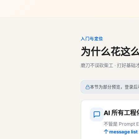
入门与定位
为什么花这
磨刀不误砍柴工 · 打好基
本节为部分预览，登录后
AI 所有工
不管是 Prompt E
个 message lis