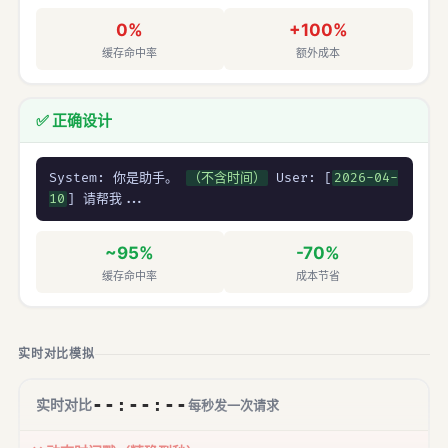
0%
+100%
缓存命中率
额外成本
✅ 正确设计
System: 你是助手。
（不含时间）
User: [
2026-04-
10
] 请帮我...
~95%
-70%
缓存命中率
成本节省
实时对比模拟
--:--:--
实时对比
每秒发一次请求