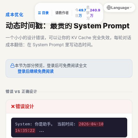
Language
总
今
49.7
240.9
☰ 目录
请教作者
学
成本优化
日
万
万
习
动态时间戳：最贵的 System Prompt
一个小小的设计错误，可以让你的 KV Cache 完全失效，每轮对话
成本翻倍：在 System Prompt 里写动态时间。
本节为部分预览，登录后可免费阅读全文
登录后继续免费阅读
错误 VS 正确设计
❌ 错误设计
System: 你是助手。 当前时间:
2026-04-10
14:35:22
...