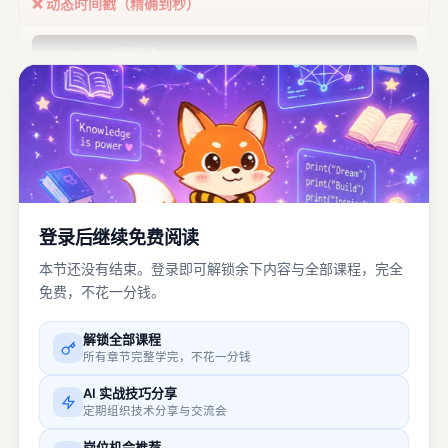
❌ 动态时间戳（精确到秒）
System: 你是助手。
当前时间:
--:--:--
...
⏳ 等待请求...
缓存命中率
0%
登录后继续免费阅读
本节还没有结束。登录即可解锁余下内容与全部课程，完全
免费，不花一分钱。
解锁全部课程
所有章节完整学完，不花一分钱
✅ 静态 System Prompt
AI 实战技巧分享
定期组织技术分享与交流会
System: 你是助手。
（不含时间）
岗位机会推荐