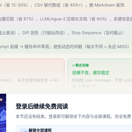
ON（省 15-30%），CSV 替代数组（省 40%+），删 Markdown 装饰
t 向量匹配（省 87%），LLMLingua-2 压缩长文档（省 60%），关键信
废话），Diff 润色（只输出改动），Stop Sequence（及时截止）
 Prompt 前缀 → 缓存命中率高；避免动态时间戳（每次不同 = 永远 MISS）
✅ 静态前缀
前缀不变，缓存稳定
 {time}」，每次请求前缀变化 → KV
时间放 user message，不放 syst
定 → 持续 HIT
登录后继续免费阅读
本节还没有结束。登录即可解锁余下内容与全部课程，完全免费
解锁全部课程