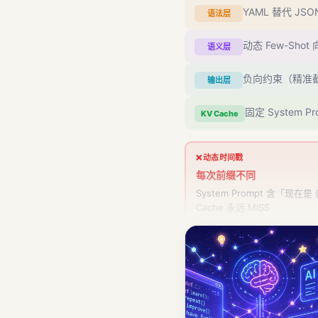
YAML 替代 JS
语法层
动态 Few-Sho
语义层
负向约束（精准截止
输出层
固定 System
KV Cache
❌ 动态时间戳
每次前缀不同
System Prompt 含「现在是
Cache 永远 MISS